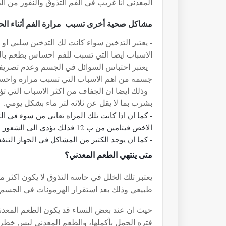
المعدني انا غريب في الفم التذوق والنفور من ا
مشاكل صحية أخرى تسبب مرارة الفم أثناء ال
- يعتبر التدخين سواء كانت لك التدخين سلبي او 
الاسباب ايضا التي تسبب للفم احساس بطعم با
- يعتبر احتباس السوائل في الجسم وعدم تصريف
جسمه من اهم الاسباب التي تسبب مراره واح
- وذلك ايضا ان الجفاف من اكثر الاسباب التي 
بشرب بما لا يقل عن ثلاثه لتر ماء بشكل يومي.
- كما ان اذا كانت تلك المراه تعاني من سوء في ا
الاخص فيتامين من ب 12 فذلك يؤدي الى الشعور بمراره في الفم.
- كما ان يوجد الكثير من المشاكل في الجهاز الت
متى ينتهي الطعم المعد
ني؟
يعتبر تلك الخلل في حاسه التذوق لا يكون اكثر 
طبيعي وذلك بعد استقرار الهرمونات في الجسم
حيث ان عند بعض النساء قد يكون الطعم المعدن
فتره الحمل بأكملها، والطعم المعدني ليس خطرا ط