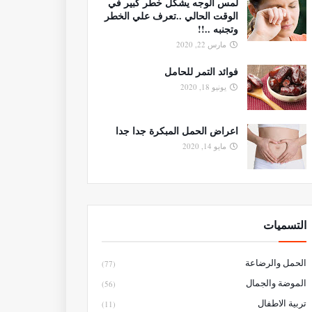
لمس الوجه يشكل خطر كبير في
الوقت الحالي ..تعرف علي الخطر
وتجنبه ..!!
مارس 22, 2020
فوائد التمر للحامل
يونيو 18, 2020
اعراض الحمل المبكرة جدا جدا
مايو 14, 2020
التسميات
الحمل والرضاعة
(77)
الموضة والجمال
(56)
تربية الاطفال
(11)