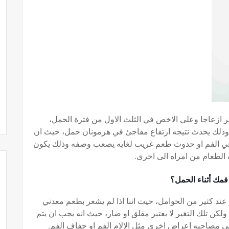
ثر ازعاجا وعلى الاخص في الثلث الاول من فترة الحمل،
ذلك يحدث نتيجه ارتفاع مفاجئ في هرمونان حمل، حيث ان
 في الفم او حدوث طعم غريب لغايه يصعب وصفه وذلك يكون
ف الطعام من امراه الى اخرى.
مك أثناء الحمل؟
ند كثير من الحوامل، حيث اننا اذا لم يشعر بطعم معدني
 تلك التغير لا يعتبر مقلق او ضار، حيث انه يجب ان يتم
دني مصاحبه اعراض اخرى مثل الالام الفم او جفاف الفم.