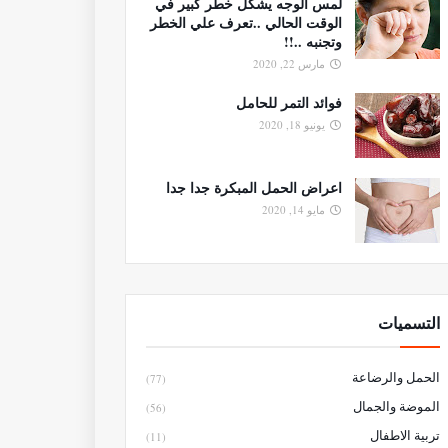
لمس الوجه يشكل خطر كبير في
الوقت الحالي ..تعرف علي الخطر
وتجنبه ..!!
مارس 22, 2020
فوائد التمر للحامل
يونيو 18, 2020
اعراض الحمل المبكرة جدا جدا
مايو 14, 2020
التسميات
الحمل والرضاعة
(77)
الموضة والجمال
(56)
تربية الاطفال
(11)