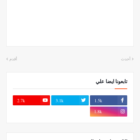
أحدث
أقدم
تابعونا ايضا علي
2.7k
3.1k
1.5k
1.8k