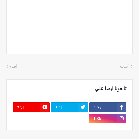
أحدث
أقدم
تابعونا ايضا علي
2.7k
3.1k
1.5k
1.8k