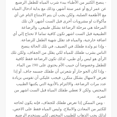
- ينصح الكثير من الأطباء ببدء شرب المياه للطفل الرضيع
عن عمر اربع أو عمر ستة أشهر، وذلك مع بداية ادخال المياه
مع الأطعمة الصلبة، ولكن يجب أن يتم الامتناع التام عن أي
مأكولات او مشروبات أخرى قبل الست أشهر، لأن تلك
المرحلة هي مرحلة الرضاعة بشكل طبيعي، والرضاعة
الطبيعية قبل الست اشهر تكون كافية تماما لا تحتاج إلي أي
اضافة خارجية، والمياه قد تقلل شهية الطفل للرضاعة.
- وإذا تم ولدة طفلك في الصيف، في تلك الحالة ينصح
الناس بشرب طفلك للمياه لكي يقلل من الجفاف، ولكن تلك
الرأي هو ليس رأي طبي، لذلك تكون الرضاعة فقط كافية
للطفل وخصوصا أن حبيب الأم يحتوي على 90٪ من الماء.
- وإذا كان الجو حار أو شعرتي أن طفلك جسمه جاف، أو إذا
تعرض لاسهال بشكل متكرر، فيجب عليكي أن تقومي بزيادة
عدد مرات الرضاعة، والالتزام بالأدوية التي يكتبها الطبيب
المختص، ولكن لا تعطي طفلك المياة قبل الست اشهر من
عمره.
- ومن الممكن إذا تعرض طفلك للجفاف، فإنه يكون لحاجه
للكثير من المعادن والاملاح، وليس المياه فقط على الاخص،
لذلك يجب الذهاب للطبيب المختص لكي يستخدم الرضيع